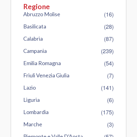
Regione
(16)
Abruzzo Molise
(28)
Basilicata
(87)
Calabria
(239)
Campania
(54)
Emilia Romagna
(7)
Friuli Venezia Giulia
(141)
Lazio
(6)
Liguria
(175)
Lombardia
(3)
Marche
(57)
Piemonte e Valle D'Aosta