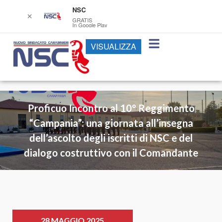
NSC
✕
GRATIS
In Google Play
VISUALIZZA
Proficuo Incontro al 10° Reggimento
“Campania”: una giornata all’insegna
dell’ascolto degli iscritti di NSC e del
dialogo costruttivo con il Comandante
28 MAGGIO 2025