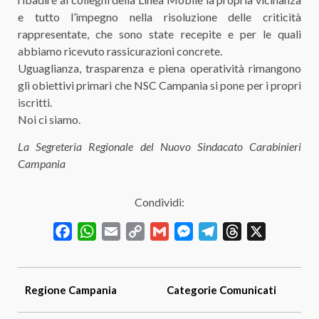
e tutto l’impegno nella risoluzione delle criticità
rappresentate, che sono state recepite e per le quali
abbiamo ricevuto rassicurazioni concrete.
Uguaglianza, trasparenza e piena operatività rimangono
gli obiettivi primari che NSC Campania si pone per i propri
iscritti.
Noi ci siamo.
La Segreteria Regionale del Nuovo Sindacato Carabinieri
Campania
Condividi:
Facebook
WhatsApp
Email
Copy
Gmail
Messenger
Telegram
Threads
X
Link
Regione
Campania
Categorie
Comunicati