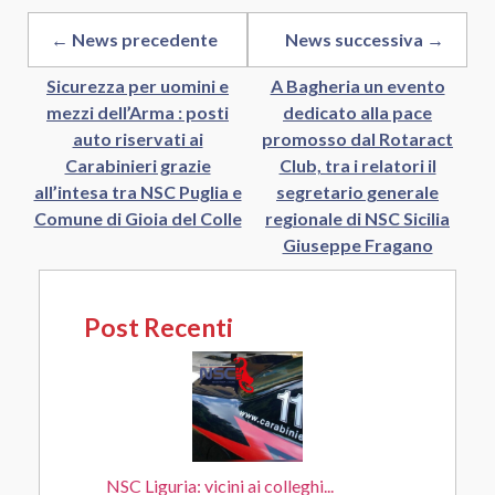
← News precedente
News successiva →
Sicurezza per uomini e
A Bagheria un evento
mezzi dell’Arma : posti
dedicato alla pace
auto riservati ai
promosso dal Rotaract
Carabinieri grazie
Club, tra i relatori il
all’intesa tra NSC Puglia e
segretario generale
Comune di Gioia del Colle
regionale di NSC Sicilia
Giuseppe Fragano
Post Recenti
NSC Liguria: vicini ai colleghi...