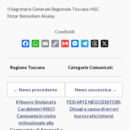
Il Segretario Generale Regionale Toscana-NSC
Nizar Bensellam Akalay
Condividi:
Facebook
WhatsApp
Email
Copy
Gmail
Messenger
Telegram
Threads
X
Link
Regione
Toscana
Categorie
Comunicati
← News precedente
News successiva →
Il Nuovo Sindacato
FESI API E NEGOZIATORI:
Carabinieri (NSC)
Disagi a causa di errori
Campania in visita
burocratici interni
istituzionale alla
Compagnia di Agropoli e