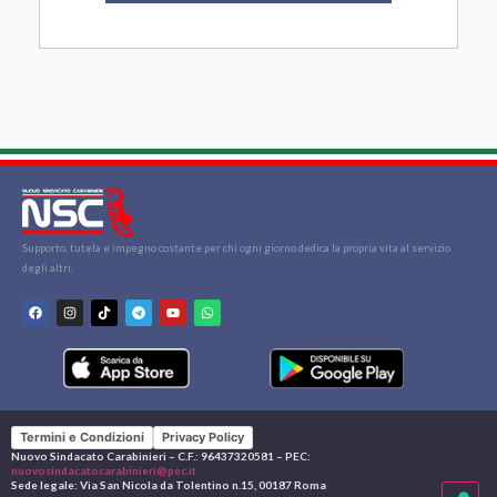
Supporto, tutela e impegno costante per chi ogni giorno dedica la propria vita al servizio
degli altri.
Termini e Condizioni
Privacy Policy
Nuovo Sindacato Carabinieri – C.F.: 96437320581 – PEC:
nuovosindacatocarabinieri@pec.it
Sede legale: Via San Nicola da Tolentino n.15, 00187 Roma