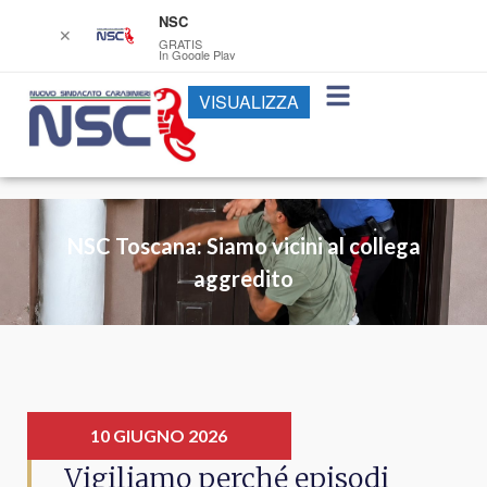
NSC
✕
GRATIS
In Google Play
VISUALIZZA
NSC Toscana: Siamo vicini al collega
aggredito
10 GIUGNO 2026
Vigiliamo perché episodi