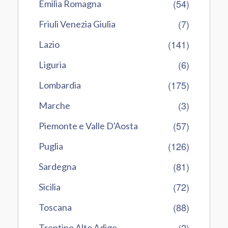
(54)
Emilia Romagna
(7)
Friuli Venezia Giulia
(141)
Lazio
(6)
Liguria
(175)
Lombardia
(3)
Marche
(57)
Piemonte e Valle D'Aosta
(126)
Puglia
(81)
Sardegna
(72)
Sicilia
(88)
Toscana
(2)
Trentino Alto Adige