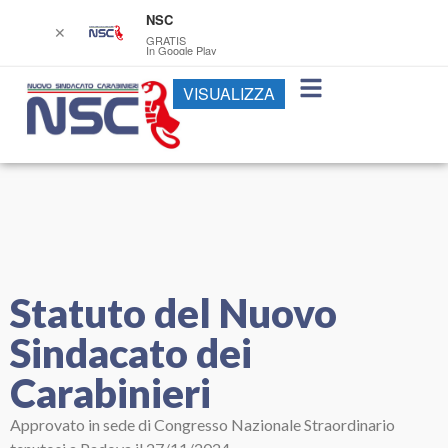
NSC
✕
GRATIS
In Google Play
VISUALIZZA
Statuto del Nuovo
Sindacato dei
Carabinieri
Approvato in sede di Congresso Nazionale Straordinario