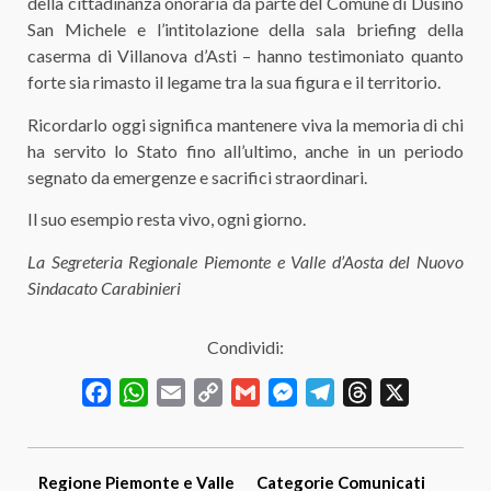
della cittadinanza onoraria da parte del Comune di Dusino
San Michele e l’intitolazione della sala briefing della
caserma di Villanova d’Asti – hanno testimoniato quanto
forte sia rimasto il legame tra la sua figura e il territorio.
Ricordarlo oggi significa mantenere viva la memoria di chi
ha servito lo Stato fino all’ultimo, anche in un periodo
segnato da emergenze e sacrifici straordinari.
Il suo esempio resta vivo, ogni giorno.
La Segreteria Regionale Piemonte e Valle d’Aosta del Nuovo
Sindacato Carabinieri
Condividi:
Facebook
WhatsApp
Email
Copy
Gmail
Messenger
Telegram
Threads
X
Link
Regione
Piemonte e Valle
Categorie
Comunicati