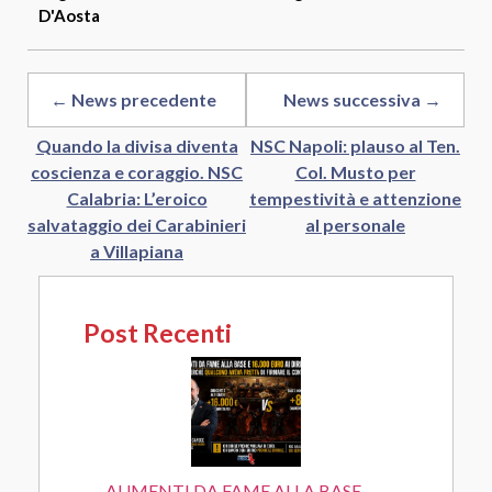
D'Aosta
← News precedente
News successiva →
Quando la divisa diventa
NSC Napoli: plauso al Ten.
coscienza e coraggio. NSC
Col. Musto per
Calabria: L’eroico
tempestività e attenzione
salvataggio dei Carabinieri
al personale
a Villapiana
Post Recenti
AUMENTI DA FAME ALLA BASE...