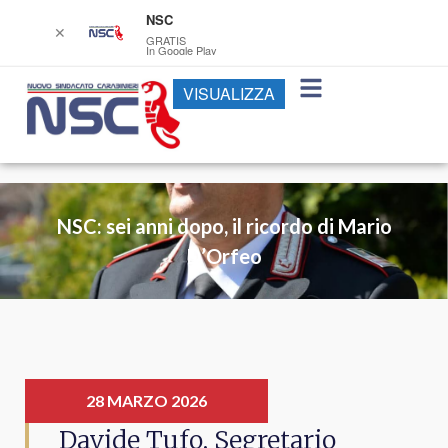
NSC
✕
GRATIS
In Google Play
VISUALIZZA
NSC: sei anni dopo, il ricordo di Mario
D’Orfeo
28 MARZO 2026
Davide Tufo, Segretario