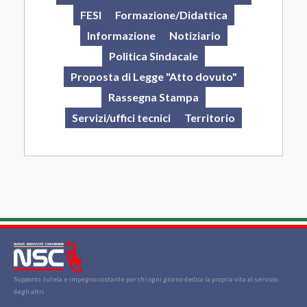
FESI
Formazione/Didattica
Informazione
Notiziario
Politica Sindacale
Proposta di Legge "Atto dovuto"
Rassegna Stampa
Servizi/uffici tecnici
Territorio
Supporto, tutela e impegno costante per chi ogni giorno dedica la propria vita al servizio
degli altri.