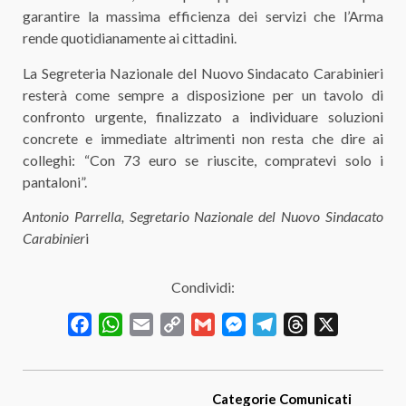
garantire la massima efficienza dei servizi che l’Arma
rende quotidianamente ai cittadini.
​La Segreteria Nazionale del Nuovo Sindacato Carabinieri
resterà come sempre a disposizione per un tavolo di
confronto urgente, finalizzato a individuare soluzioni
concrete e immediate altrimenti non resta che dire ai
colleghi: “Con 73 euro se riuscite, compratevi solo i
pantaloni”​.
Antonio Parrella, Segretario Nazionale del Nuovo Sindacato
Carabinier
i
Condividi:
Facebook
WhatsApp
Email
Copy
Gmail
Messenger
Telegram
Threads
X
Link
Categorie
Comunicati