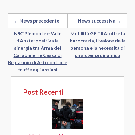
← News precedente
News successiva →
NSC Piemonte e Valle
Mobilità GE.TRA: oltre la
d’Aosta: positiva la
burocrazia, il valore della
sinergia tra Arma dei
persona e la necessità di
Carabinieri e Cassa di
un sistema dinamico
Risparmio di Asti contro le
truffe agli anziani
Post Recenti