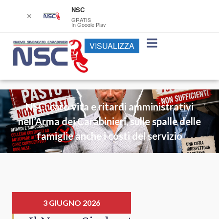
NSC
✕
GRATIS
In Google Play
VISUALIZZA
NSC: caro vita e ritardi amministrativi
nell’Arma dei Carabinieri, sulle spalle delle
famiglie anche i costi del servizio
3 GIUGNO 2026