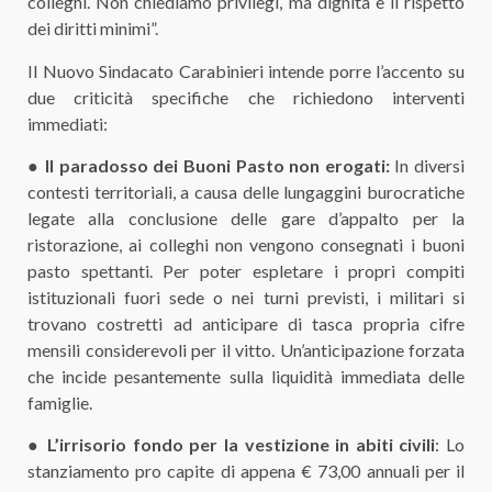
colleghi. Non chiediamo privilegi, ma dignità e il rispetto
dei diritti minimi”.​
Il Nuovo Sindacato Carabinieri intende porre l’accento su
due criticità specifiche che richiedono interventi
immediati:
●
​Il paradosso dei Buoni Pasto non erogati:
In diversi
contesti territoriali, a causa delle lungaggini burocratiche
legate alla conclusione delle gare d’appalto per la
ristorazione, ai colleghi non vengono consegnati i buoni
pasto spettanti. Per poter espletare i propri compiti
istituzionali fuori sede o nei turni previsti, i militari si
trovano costretti ad anticipare di tasca propria cifre
mensili considerevoli per il vitto. Un’anticipazione forzata
che incide pesantemente sulla liquidità immediata delle
famiglie.
● ​
L’irrisorio fondo per la vestizione in abiti civili
: Lo
stanziamento pro capite di appena € 73,00 annuali per il