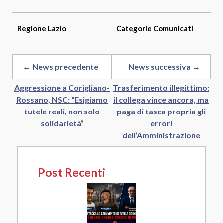
Link
Regione
Lazio
Categorie
Comunicati
← News precedente
News successiva →
Aggressione a Corigliano-
Trasferimento illegittimo:
Rossano, NSC: “Esigiamo
il collega vince ancora, ma
tutele reali, non solo
paga di tasca propria gli
solidarietà”
errori
dell’Amministrazione
Post Recenti