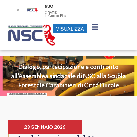
NSC
✕
GRATIS
In Google Play
VISUALIZZA
Dialogo, partecipazione e confronto
all’Assemblea sindacale di NSC alla Scuola
Forestale Carabinieri di Città Ducale
23 GENNAIO 2026