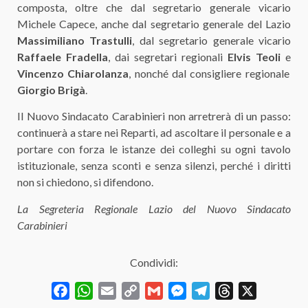
composta, oltre che dal segretario generale vicario
Michele Capece, anche dal segretario generale del Lazio
Massimiliano Trastulli
, dal segretario generale vicario
Raffaele Fradella
, dai segretari regionali
Elvis Teoli
e
Vincenzo Chiarolanza
, nonché dal consigliere regionale
Giorgio Brigà
.
Il Nuovo Sindacato Carabinieri non arretrerà di un passo:
continuerà a stare nei Reparti, ad ascoltare il personale e a
portare con forza le istanze dei colleghi su ogni tavolo
istituzionale, senza sconti e senza silenzi, perché i diritti
non si chiedono, si difendono.
La Segreteria Regionale Lazio del Nuovo Sindacato
Carabinieri
Condividi:
Facebook
WhatsApp
Email
Copy
Gmail
Messenger
Telegram
Threads
X