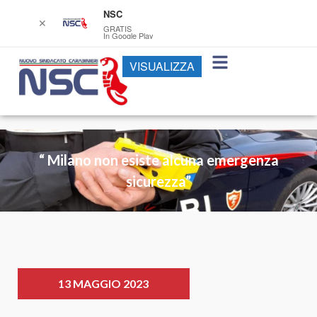
NSC
✕
GRATIS
In Google Play
VISUALIZZA
“ Milano non esiste alcuna emergenza
sicurezza”
13 MAGGIO 2023