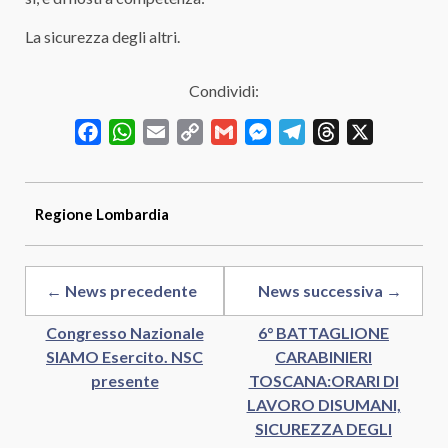
La sicurezza degli altri.
Condividi:
Facebook
WhatsApp
Email
Copy
Gmail
Messenger
Telegram
Threads
X
Link
Regione
Lombardia
← News precedente
News successiva →
Congresso Nazionale
6° BATTAGLIONE
SIAMO Esercito. NSC
CARABINIERI
presente
TOSCANA:ORARI DI
LAVORO DISUMANI,
SICUREZZA DEGLI