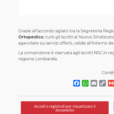
Grazie all’accordo siglato tra la Segreteria Re
Ortopedico
, tutti gli iscritti al
Nuovo Sindacato
agevolate sui servizi offerti, valide all’interno de
La convenzione è riservata agli iscritti NSC in r
regione Lombardia.
Condiv
Facebook
WhatsApp
Email
Cop
Link
Accedi o registrati per visualizzare il
documento