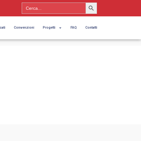
Search Button
Search
for:
cati
Convenzioni
Progetti
FAQ
Contatti
ico