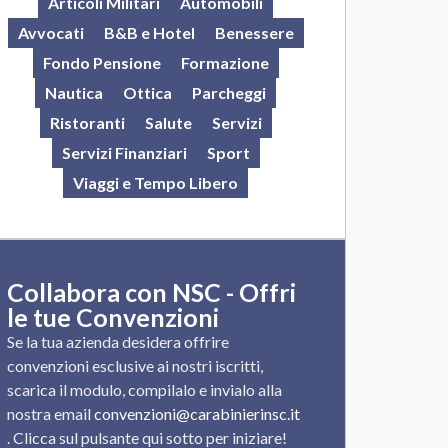
Articoli Militari
Automobili
Avvocati
B&B e Hotel
Benessere
Fondo Pensione
Formazione
Nautica
Ottica
Parcheggi
Ristoranti
Salute
Servizi
Servizi Finanziari
Sport
Viaggi e Tempo Libero
Collabora con NSC - Offri
le tue Convenzioni
Se la tua azienda desidera offrire
convenzioni esclusive ai nostri iscritti,
scarica il modulo, compilalo e invialo alla
nostra email
convenzioni@carabinierinsc.it
. Clicca sul pulsante qui sotto per iniziare!