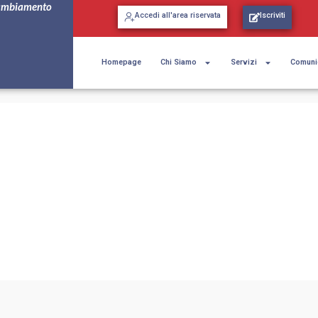
ambiamento
Accedi all'area riservata
Iscriviti
Homepage
Chi Siamo
Servizi
Comuni
tt. Giardella Ortoped