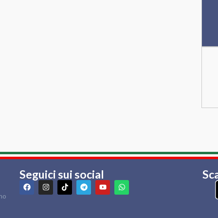
Seguici sui social
Sca
rno