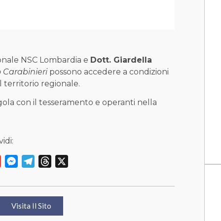
gionale NSC Lombardia e
Dott. Giardella
 Carabinieri
possono accedere a condizioni
l territorio regionale.
egola con il tesseramento e operanti nella
idi:
y
Gmail
Messenger
Telegram
Threads
X
Visita Il Sito