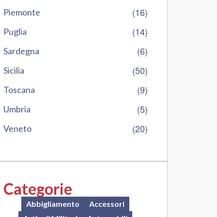
(16)
Piemonte
(14)
Puglia
(6)
Sardegna
(50)
Sicilia
(9)
Toscana
(5)
Umbria
(20)
Veneto
Categorie
Abbigliamento
Accessori