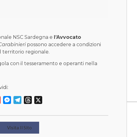
gionale NSC Sardegna e
l’Avvocato
arabinieri
possono accedere a condizioni
l territorio regionale.
egola con il tesseramento e operanti nella
idi:
y
Gmail
Messenger
Telegram
Threads
X
Visita Il Sito