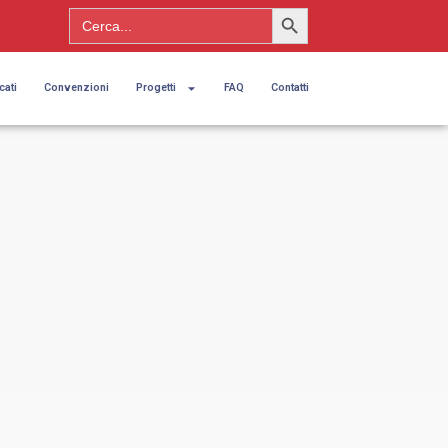
Search Button
Search
for:
cati
Convenzioni
Progetti
FAQ
Contatti