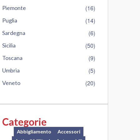
(16)
Piemonte
(14)
Puglia
(6)
Sardegna
(50)
Sicilia
(9)
Toscana
(5)
Umbria
(20)
Veneto
Categorie
Abbigliamento
Accessori