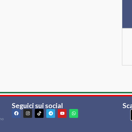
Seguici sui social
Sca
rno