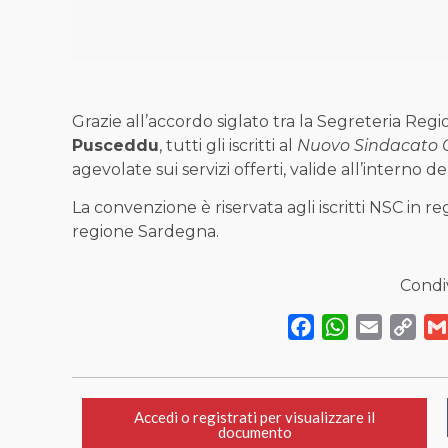
Grazie all’accordo siglato tra la Segreteria Re
Pusceddu
, tutti gli iscritti al
Nuovo Sindacato C
agevolate sui servizi offerti, valide all’interno de
La convenzione è riservata agli iscritti NSC in r
regione Sardegna.
Condiv
Facebook
WhatsApp
Email
Cop
Link
Accedi o registrati per visualizzare il
documento