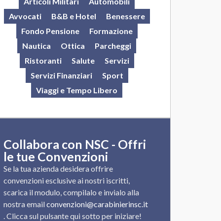
Articoli Militari
Automobili
Avvocati
B&B e Hotel
Benessere
Fondo Pensione
Formazione
Nautica
Ottica
Parcheggi
Ristoranti
Salute
Servizi
Servizi Finanziari
Sport
Viaggi e Tempo Libero
Collabora con NSC - Offri
le tue Convenzioni
Se la tua azienda desidera offrire
convenzioni esclusive ai nostri iscritti,
scarica il modulo, compilalo e invialo alla
nostra email
convenzioni@carabinierinsc.it
. Clicca sul pulsante qui sotto per iniziare!