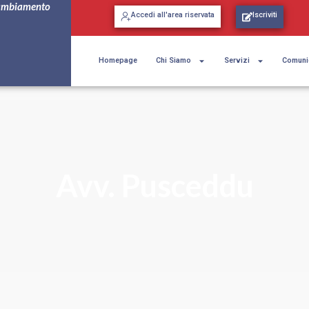
ambiamento
Accedi all'area riservata
Iscriviti
Homepage
Chi Siamo
Servizi
Comuni
Avv. Pusceddu