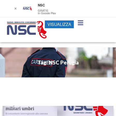
NSC
✕
GRATIS
In Google Play
VISUALIZZA
Tag: NSC Perugia