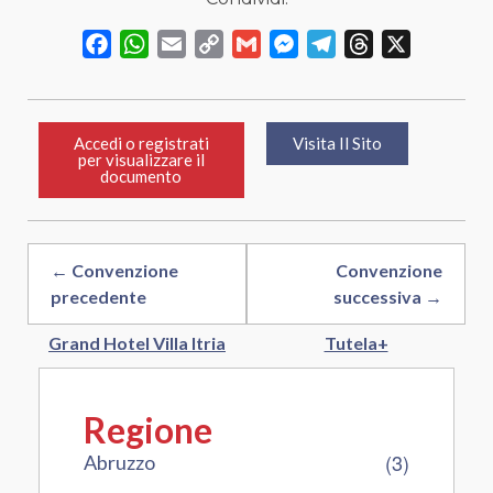
Facebook
WhatsApp
Email
Copy
Gmail
Messenger
Telegram
Threads
X
Link
Accedi o registrati
Visita Il Sito
per visualizzare il
documento
← Convenzione
Convenzione
precedente
successiva →
Grand Hotel Villa Itria
Tutela+
Regione
(3)
Abruzzo