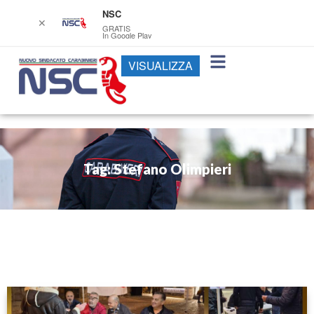
NSC
✕
GRATIS
In Google Play
VISUALIZZA
Tag: Stefano Olimpieri