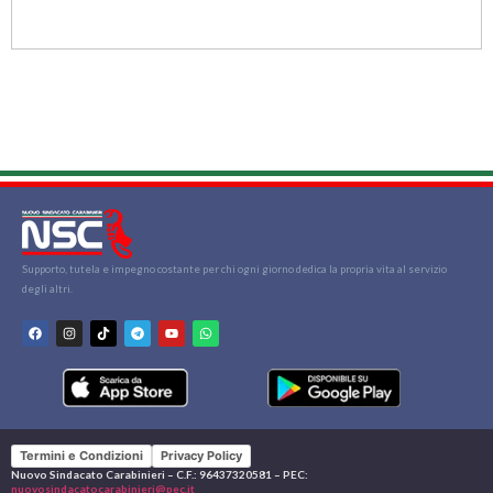
Supporto, tutela e impegno costante per chi ogni giorno dedica la propria vita al servizio
degli altri.
Termini e Condizioni
Privacy Policy
Nuovo Sindacato Carabinieri – C.F.: 96437320581 – PEC:
nuovosindacatocarabinieri@pec.it