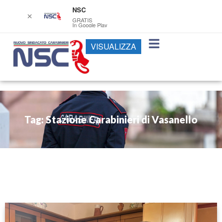
NSC
✕
GRATIS
In Google Play
VISUALIZZA
Tag: Stazione Carabinieri di Vasanello