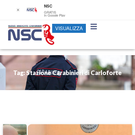
NSC
✕
GRATIS
In Google Play
VISUALIZZA
Tag: Stazione Carabinieri di Carloforte