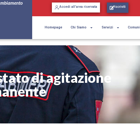
ambiamento
Accedi all'area riservata
Iscriviti
Homepage
Chi Siamo
Servizi
Comuni
stato di agitazione
anente