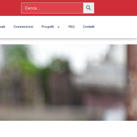
Search Button
Search
for:
cati
Convenzioni
Progetti
FAQ
Contatti