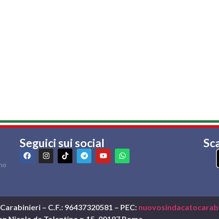
Seguici sui social
Sca
rno
arabinieri – C.F.: 96437320581 – PEC:
nuovosindacatocarabi
San Nicola da Tolentino n.15, 00187 Roma