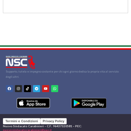
Supporto, tutela e impegno costante per chi ogni giorno dedica la propria vita al servizio
degli altri.
Termini e Condizioni
Privacy Policy
Nuovo Sindacato Carabinieri – C.F.: 96437320581 – PEC:
nuovosindacatocarabinieri@pec.it