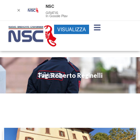
NSC
✕
GRATIS
In Google Play
VISUALIZZA
Tag: Roberto Reginelli