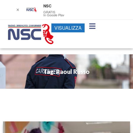
NSC
✕
GRATIS
In Google Play
VISUALIZZA
Tag: Raoul Russo