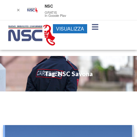
NSC
✕
GRATIS
In Google Play
VISUALIZZA
Tag: NSC Savona