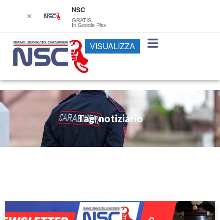
NSC
✕
GRATIS
In Google Play
VISUALIZZA
Tag: notiziario