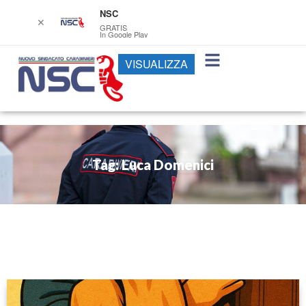
NSC
✕
GRATIS
In Google Play
VISUALIZZA
Tag: Luca Domenici