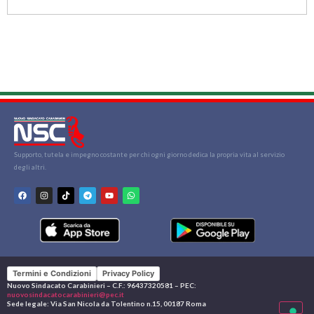
Supporto, tutela e impegno costante per chi ogni giorno dedica la propria vita al servizio
degli altri.
Termini e Condizioni
Privacy Policy
Nuovo Sindacato Carabinieri – C.F.: 96437320581 – PEC:
nuovosindacatocarabinieri@pec.it
Sede legale: Via San Nicola da Tolentino n.15, 00187 Roma