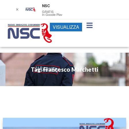
NSC
✕
GRATIS
In Google Play
VISUALIZZA
Tag: Francesco Marchetti