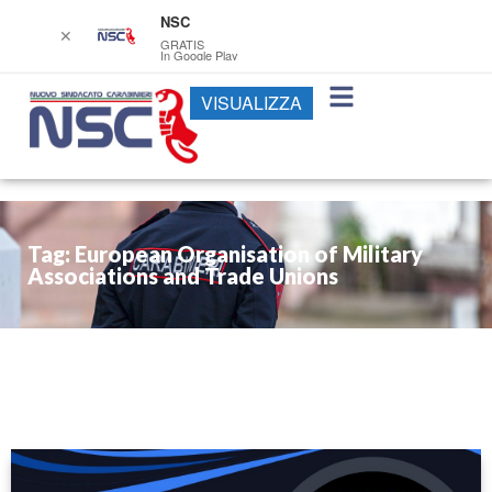
NSC
✕
GRATIS
In Google Play
VISUALIZZA
Tag: European Organisation of Military
Associations and Trade Unions