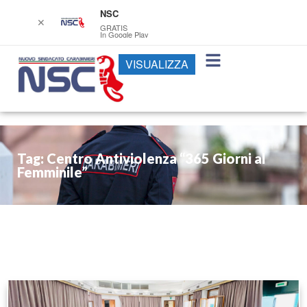
NSC
✕
GRATIS
In Google Play
VISUALIZZA
Tag: Centro Antiviolenza “365 Giorni al
Femminile”