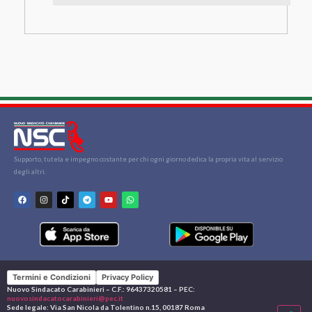
Supporto, tutela e impegno costante per chi ogni giorno dedica la propria vita al servizio
degli altri.
Termini e Condizioni
Privacy Policy
Nuovo Sindacato Carabinieri – C.F.: 96437320581 – PEC:
nuovosindacatocarabinieri@pec.it
Sede legale: Via San Nicola da Tolentino n.15, 00187 Roma