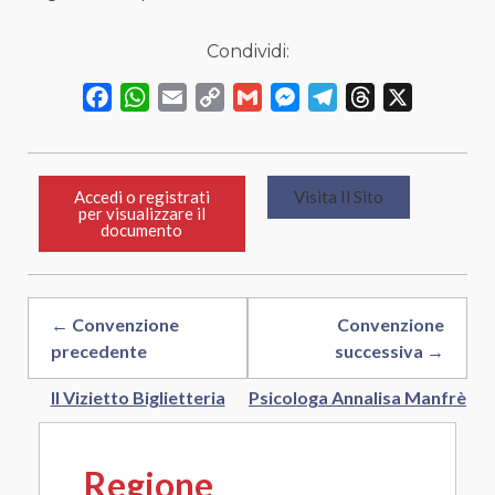
Condividi:
Facebook
WhatsApp
Email
Copy
Gmail
Messenger
Telegram
Threads
X
Link
Accedi o registrati
Visita Il Sito
per visualizzare il
documento
← Convenzione
Convenzione
precedente
successiva →
Il Vizietto Biglietteria
Psicologa Annalisa Manfrè
Regione