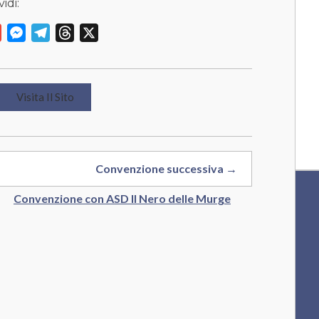
idi:
y
Gmail
Messenger
Telegram
Threads
X
Visita Il Sito
Convenzione successiva →
Convenzione con ASD Il Nero delle Murge