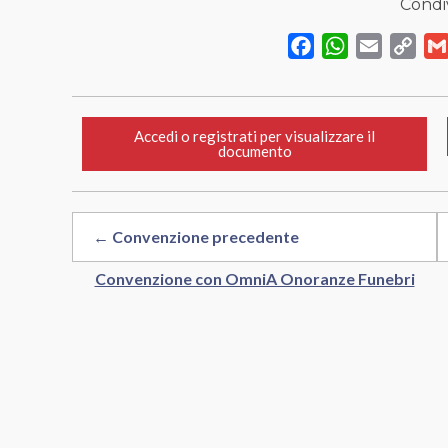
Condiv
Facebook
WhatsApp
Email
Cop
Link
Accedi o registrati per visualizzare il
documento
← Convenzione precedente
Convenzione con OmniA Onoranze Funebri