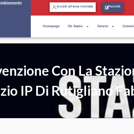
ambiamento
Accedi all'area riservata
Iscriviti
Homepage
Chi Siamo
Servizi
Comuni
enzione Con La Stazio
zio IP Di Rutigliano Fa