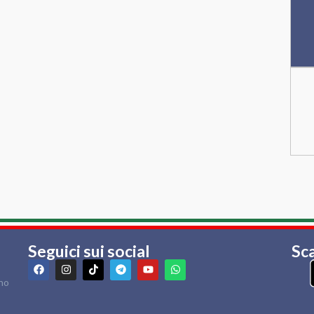
Seguici sui social
Sca
rno