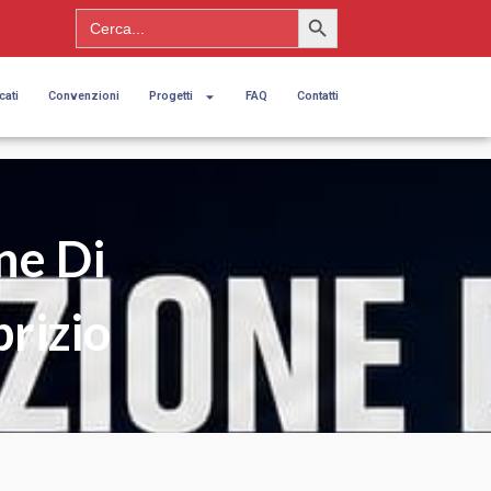
Search Button
Search
for:
cati
Convenzioni
Progetti
FAQ
Contatti
ne Di
brizio