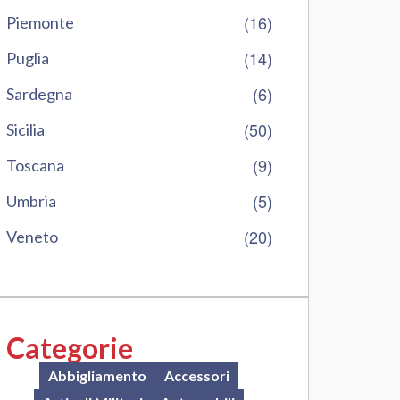
(16)
Piemonte
(14)
Puglia
(6)
Sardegna
(50)
Sicilia
(9)
Toscana
(5)
Umbria
(20)
Veneto
Categorie
Abbigliamento
Accessori