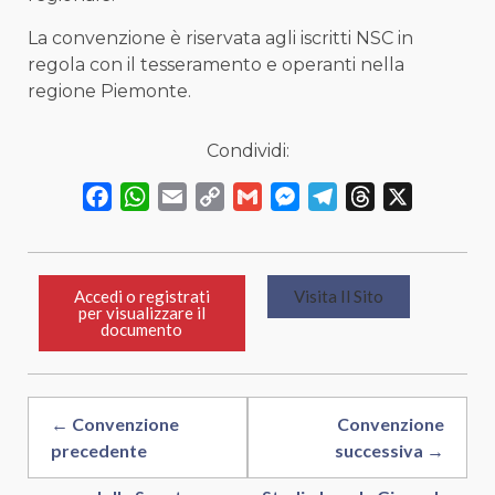
La convenzione è riservata agli iscritti NSC in
regola con il tesseramento e operanti nella
regione Piemonte.
Condividi:
Facebook
WhatsApp
Email
Copy
Gmail
Messenger
Telegram
Threads
X
Link
Accedi o registrati
Visita Il Sito
per visualizzare il
documento
← Convenzione
Convenzione
precedente
successiva →