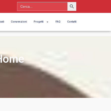
Search Button
Search
for:
cati
Convenzioni
Progetti
FAQ
Contatti
 Home