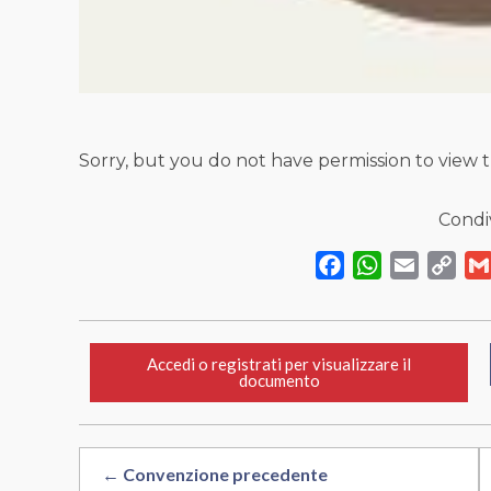
Sorry, but you do not have permission to view t
Condiv
Facebook
WhatsApp
Email
Cop
Link
Accedi o registrati per visualizzare il
documento
← Convenzione precedente