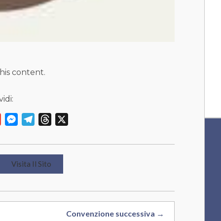
his content.
idi:
y
Gmail
Messenger
Telegram
Threads
X
Visita Il Sito
Convenzione successiva →