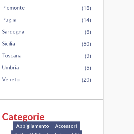
(16)
Piemonte
(14)
Puglia
(6)
Sardegna
(50)
Sicilia
(9)
Toscana
(5)
Umbria
(20)
Veneto
Categorie
Abbigliamento
Accessori