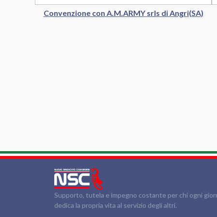
Convenzione con A.M.ARMY srls di Angri(SA)
Supporto, tutela e impegno costante per chi ogni gio
dedica la propria vita al servizio degli altri.