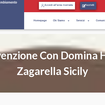
ambiamento
Accedi all'area riservata
Iscriviti
Homepage
Chi Siamo
Servizi
Comuni
enzione Con Domina
Zagarella Sicily